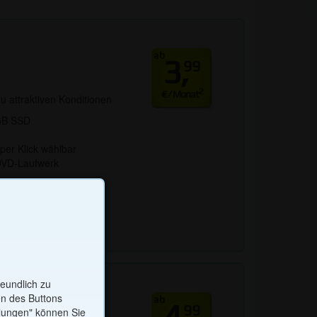
ab
3,
99
2
€ / Monat
zu attraktiven Konditionen
GB SSD
per Klick wählbar
DVD-Laufwerk
twendig. Die Auswahl
ich.
eundlich zu
sten
en des Buttons
ab
4,
99
llungen" können Sie