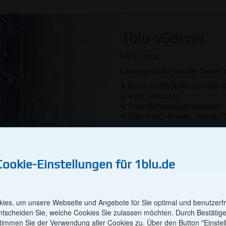
1blu-vServer
VPS Linux
Leistungsstarke virtuelle Server 
Bis zu 48 GB RAM und 1680 
KVM | Virtuozzo
Freie Betriebssystemauswahl, 
Cookies auf 1blu.de
Eigene ISO-Images, eigenes 
Mehr »
okies
Cookie-Einstellungen für 1blu.de
iche Cookies sind für die Navigation auf unserer Website zwingend no
Produkten oder die Nutzung des Kundenlogins sind ohne sie nicht mögl
ies, um unsere Webseite und Angebote für Sie optimal und benutzerfr
1blu-Webbauka
entscheiden Sie, welche Cookies Sie zulassen möchten. Durch Bestätig
timmen Sie der Verwendung aller Cookies zu. Über den Button "Einste