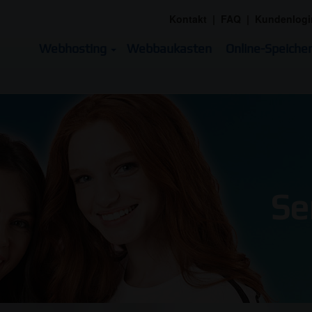
Kontakt
|
FAQ
|
Kundenlogi
Webhosting
Webbaukasten
Online-Speicher
Se