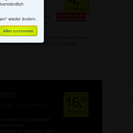
r von KI erstellen
tverständlich
4
€ / Monat
Website von KI
len Sie über eine intuitive
gen" wieder ändern.
erstellen lassen
mationen zu
igene Website – natürlich
s eingebunden. Die
 Mobilgeräten.
Allen zustimmen
haften mit externen
ftritt auch komplett von der KI erstellen lassen.
n gegebenenfalls
r Vorlagenauswahl auswählen und loslegen.
timmen & speichern
kete
ab
16,
99
ogie – Der Turbo für
1
€ / Monat
n sorgen für ultraschnelle
 und Dateien.
ebseite ist garantiert - Ideal