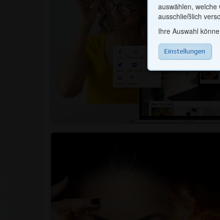
auswählen, welche C
Marketing / Pa
ausschließlich versc
Ihre Auswahl können
Um unsere Webinhalt
Nutzernavigation u
Einstellungen
hierüber erhaltenen
Unternehmen (Googl
dafür genutzt, mit 
Zurück