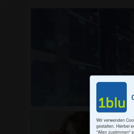
Notwendige Co
Technisch erforderl
und Bestellung von 
Wir verwenden Cook
gestalten. Hierbei 
"Allen zustimmen" s