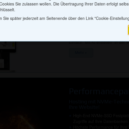
Website easy designen ode
ookies Sie zulassen wollen. Die Übertragung Ihrer Daten erfolgt selbs
rtnerschaften
lassen!
hlüsselt.
Mit dem 1blu-Webbaukasten erstel
 Sie später jederzeit am Seitenende über den Link "Cookie-Einstellun
e für Sie komfortabel zu gestalten, erfassen wir beispielsweise Infor
bedienbare Weboberfläche Ihre e
nd Fehlermeldungen. Darüber hinaus sind in unserer Webseite Cookie
optimiert für die Darstellung auf
 und verarbeiteten personenbezogenen Daten nutzen wir für Partnersc
Alternativ können Sie Ihren Webau
e Adwords, Google Analytics, Belboon, AWIN). Die Daten werden dan
Einfach "Mit KI erstellen" in de
diesen eine Provision abzurechnen.
Mehr »
Ausgewählte speichern
Allen zus
Performancepa
Hosting mit NVMe-Technol
Ihre Website!
High-End NVMe-SSD Festplatte
Zugriffe auf Ihre Datenbanken
Höchste Performance für Ihre W