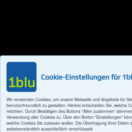
info
Bestellen
1,99 €/Monat
–
biz
Bestellen
2,29 €/Monat
–
Cookies auf 1blu.de
name
Bestellen
1,49 €/Monat
–
eu
Bestellen
Notwendige Cookies
Cookie-Einstellungen für 1b
1,29 €/Monat
–
at
Bestellen
Technisch erforderliche Cookies sind für die Navigation auf unser
notwendig. Die Auswahl und Bestellung von Produkten oder die Nu
Wir verwenden Cookies, um unsere Webseite und Angebote für Sie
1,48 €/Monat
–
Kundenlogins sind ohne sie nicht möglich.
benutzerfreundlich zu gestalten. Hierbei entscheiden Sie, welche C
online
Bestellen
möchten. Durch Bestätigen des Buttons "Allen zustimmen" stimmen
Verwendung aller Cookies zu. Über den Button "Einstellungen" kö
3,69 €/Monat
–
welche Cookies Sie zulassen wollen. Die Übertragung Ihrer Daten e
Marketing / Partnerschaften
selbstverständlich ausschließlich verschlüsselt.