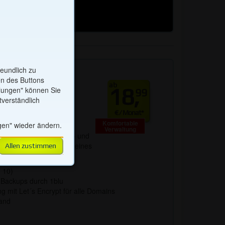
twendig. Die Auswahl
ich.
eundlich zu
ng
en des Buttons
ab
18,
llungen" können Sie
99
tverständlich
it komfortabler
€ / Monat*
Komfortable
gen" wieder ändern.
ern Sie sich Ihre eigene
Verwaltung
mationen zu
rantierten Ressourcen – und
s eingebunden. Die
 den Verwaltungskomfort eines
Allen zustimmen
haften mit externen
n gegebenenfalls
 10)
 Backups durch 1blu
g mit Let´s Encrypt für alle Domains
timmen & speichern
and