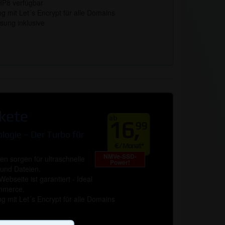
P8 verfügbar
g mit Let´s Encrypt für alle Domains
ung inklusive
kete
ab
16,
99
ogie – Der Turbo für
€ / Monat*
NMVe-SSD-
n sorgen für ultraschnelle
Power!
 und Dateien.
ebseite ist garantiert - Ideal
mmerce.
g mit Let´s Encrypt für alle Domains