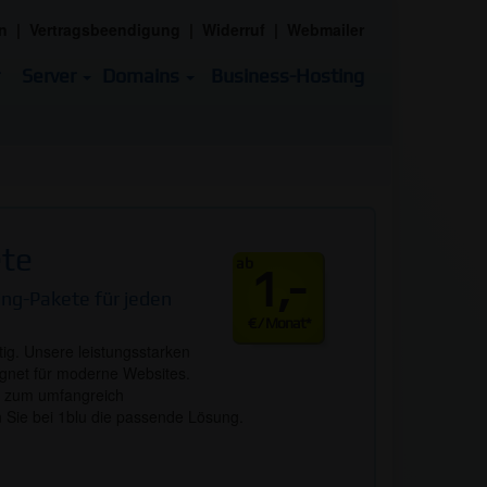
n
|
Vertragsbeendigung
|
Widerruf
|
Webmailer
Server
Domains
Business-Hosting
te
ab
1,-
ng-Pakete für jeden
€ / Monat*
ig. Unsere leistungsstarken
gnet für moderne Websites.
in zum umfangreich
n Sie bei 1blu die passende Lösung.