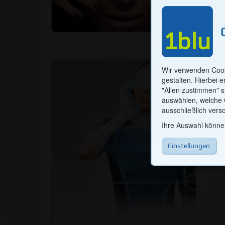
Notwendige Co
Technisch erforderl
und Bestellung von 
Wir verwenden Cook
gestalten. Hierbei 
"Allen zustimmen" s
auswählen, welche C
Marketing / Pa
ausschließlich versc
Ihre Auswahl können
Um unsere Webinhalt
Nutzernavigation u
Einstellungen
hierüber erhaltenen
Unternehmen (Googl
dafür genutzt, mit 
Zurück