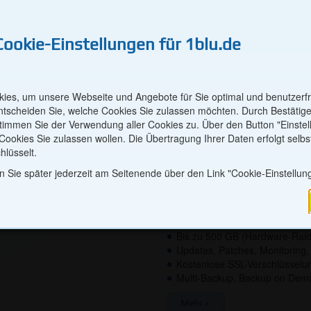
okies
Cookie-Einstellungen für 1blu.de
iche Cookies sind für die Navigation auf unserer Website zwingend no
Produkten oder die Nutzung des Kundenlogins sind ohne sie nicht mögl
ies, um unsere Webseite und Angebote für Sie optimal und benutzerfr
ManagedHosti
entscheiden Sie, welche Cookies Sie zulassen möchten. Durch Bestätig
timmen Sie der Verwendung aller Cookies zu. Über den Button "Einste
ookies Sie zulassen wollen. Die Übertragung Ihrer Daten erfolgt selbs
Eigene Serverumgebung m
rtnerschaften
hlüsselt.
Verwaltung
 Sie später jederzeit am Seitenende über den Link "Cookie-Einstellun
Ideal für Business-Auftritte: Sich
e für Sie komfortabel zu gestalten, erfassen wir beispielsweise Infor
virtuelle Serverumgebung mit ga
nd Fehlermeldungen. Darüber hinaus sind in unserer Webseite Cookie
genießen Sie dabei gleichzeitig
 und verarbeiteten personenbezogenen Daten nutzen wir für Partnersc
Webhosting-Pakets.
e Adwords, Google Analytics, Belboon, AWIN). Die Daten werden dan
diesen eine Provision abzurechnen.
Bis zu 500 GB (Hardware-Raid
Updates, Patches, Monitoring,
Kostenlose SSL-Verschlüsselun
Ausgewählte speichern
Allen zus
Multi-Backup, Backup on Dem
Mehr »