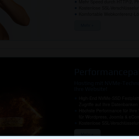
Mehr Speed durch HTTP/2, PH
Kostenlose SSL-Verschlüsselun
Komfortable Webkonferenz-Lös
Mehr »
Performancepa
Hosting mit NVMe-Technol
Ihre Website!
High-End NVMe-SSD Festplatte
Zugriffe auf Ihre Datenbanken
Höchste Performance für Ihre W
für Wordpress, Joomla & eCo
Kostenlose SSL-Verschlüsselun
Cookies auf 1blu.de
Mehr »